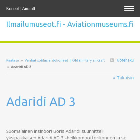
Koneet | Aircraft
Ilmailumuseot.fi - Aviationmuseums.fi
Tuotehaku
Päätaso
››
Vanhat sotilaslentokoneet | Old military aircraft
››
Adaridi AD 3
« Takaisin
Adaridi AD 3
Suomalainen insinööri Boris Adaridi suunnitteli
yksipaikkaisen Adaridi AD 3 -heikkomoottorikoneen ja se