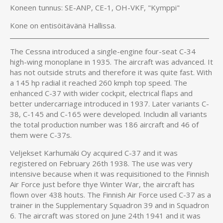
Koneen tunnus: SE-ANP, CE-1, OH-VKF, "Kymppi"
Kone on entisöitävänä Hallissa.
The Cessna introduced a single-engine four-seat C-34
high-wing monoplane in 1935. The aircraft was advanced. It
has not outside struts and therefore it was quite fast. With
a 145 hp radial it reached 260 kmph top speed. The
enhanced C-37 with wider cockpit, electrical flaps and
better undercarriage introduced in 1937. Later variants C-
38, C-145 and C-165 were developed. Includin all variants
the total production number was 186 aircraft and 46 of
them were C-37s.
Veljekset Karhumäki Oy acquired C-37 and it was
registered on February 26th 1938. The use was very
intensive because when it was requisitioned to the Finnish
Air Force just before thye Winter War, the aircraft has
flown over 438 houts. The Finnish Air Force used C-37 as a
trainer in the Supplementary Squadron 39 and in Squadron
6. The aircraft was stored on June 24th 1941 and it was