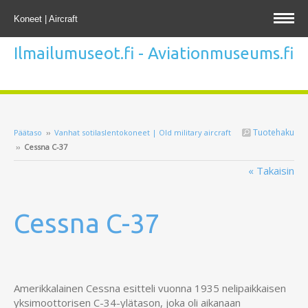
Koneet | Aircraft
Ilmailumuseot.fi - Aviationmuseums.fi
Tuotehaku
Päätaso
››
Vanhat sotilaslentokoneet | Old military aircraft
››
Cessna C-37
« Takaisin
Cessna C-37
Amerikkalainen Cessna esitteli vuonna 1935 nelipaikkaisen
yksimoottorisen C-34-ylätason, joka oli aikanaan