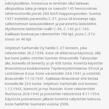
edistyksellinen. Koneessa ei nimittäin ollut lainkaan
ulkopuolisia tukia ja niinpä se saavutti 145 hevosvoiman
tähtimoottorilla peräti 260 km/h huippunopeuden. Vuonna
1937 esiteltiin paranneltu C-37, jossa oli leveämpi siipi,
sähkötoimiset laskusiivekkeet ja parannettu laskuteline.
Myöhemmin kehitettiin mallit C-38, C-145 ja C-165.
Kaikkiaan konesarjaa rakennettiin 186 kpl, josta C-37:n
osuus on 46 kpl.
Veljekset Karhumäki Oy hankki C-37-koneen, joka
rekisteröitiin 26.2.1938. Kone oli ahkerassa käytössä, sillä
kun kone pakko-otettiin Suomen Ilmavoimille Talvisodan
alla, koneella oli lennetty jo yli 438 tuntia. Konetta käytettin
ilmavoimissa koulukoneena Täydennyslentolaivue 39:ssä ja
Lentolaivue 6:ssa. Kone varastoitiin 24.6.1941 ja ostettiin
ilmavoimille 17.10.1941. Kaikkiaan ilmavoimat ehti lentää
koneella liki 234 tuntia. Veljekset Karhumäki osti koneen
1.12.1943, kunnosti ja myi Ruotsiin. Kone rekisteröitiin
Ruotsissa 20.8.1945 ja poistettiin rekisteristä 9.11.1954.
Käytöstä poistamisen jälkeen konetta säilytettiin ladossa.
Kone hankittiin Suomeen vuonna 2008.