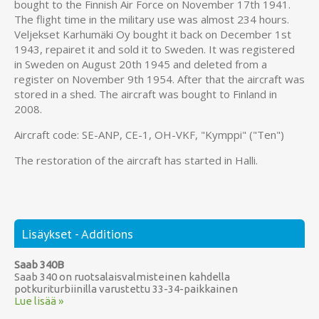
bought to the Finnish Air Force on November 17th 1941.
The flight time in the military use was almost 234 hours.
Veljekset Karhumäki Oy bought it back on December 1st
1943, repairet it and sold it to Sweden. It was registered
in Sweden on August 20th 1945 and deleted from a
register on November 9th 1954. After that the aircraft was
stored in a shed. The aircraft was bought to Finland in
2008.
Aircraft code: SE-ANP, CE-1, OH-VKF, "Kymppi" ("Ten")
The restoration of the aircraft has started in Halli.
Lisäykset - Additions
Saab 340B
Saab 340 on ruotsalaisvalmisteinen kahdella
potkuriturbiinilla varustettu 33-34-paikkainen
Lue lisää »