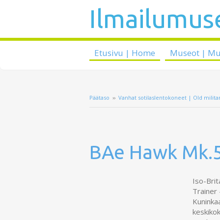
Ilmailumuse
Etusivu | Home
Museot | M
Päätaso
››
Vanhat sotilaslentokoneet | Old militar
BAe Hawk Mk.
Iso-Brit
Trainer 
Kuninkaa
keskiko