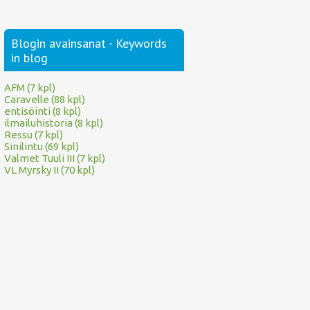
Blogin avainsanat - Keywords
in blog
AFM (7 kpl)
Caravelle (88 kpl)
entisöinti (8 kpl)
ilmailuhistoria (8 kpl)
Ressu (7 kpl)
Sinilintu (69 kpl)
Valmet Tuuli III (7 kpl)
VL Myrsky II (70 kpl)