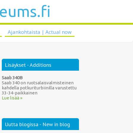
seums.fi
Ajankohtaista | Actual now
Lisäykset - Additions
Saab 340B
Saab 340 on ruotsalaisvalmisteinen
kahdella potkuriturbiinilla varustettu
33-34-paikkainen
Lue lisää »
Uutta blogissa - New in blog