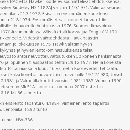
 Sekä BAC että Hawker Siddeley suunnittelivat ehdotuksensa,
awker Siddeley HS 1182AJ valittiin 1.10.1971. Valintaa seurasi
een tilaus 21.3.1972. Esisarjan ensimmäinen kone lensi
tonsa 21.8.1974. Ensimmäiset sarjakoneet luovutettiin
llisille Ilmavoimille huhtikuussa 1976. Suomen Ilmavoimat
t 1970-luvun puolessa välissä etsiä korvaajaa Fouga CM 170
r -koneelle. Viidestä vaihtoehdosta Hawk päästiin
ämään jo lokakuussa 1975. Hawk valittiin hyvän
kykynsä ja hyvien lento-ominaisuuksiensa takia.
neuvosto antoi neuvotteluvaltuutuksen 50 koneen hankinnasta
6 ja lopullinen tilauspäätös tehtiin 29.12.1977. Neljä koneista
 Iso-Britanniassa ja loput 46 Valmetin Kuoreveden tehtaalla.
set kaksi konetta luovutettiin Ilmavoimille 19.12.1980, toiset
3.7.1981 ja Valmetilla kootut vuosina 1981-1985. Vuonna 1990
n seitsemän Mk.51A -konetta ja vuonna 2007 ostettiin
tä 18 Mk.66 -konetta.
 ensilento tapahtui 6.4.1984. Viimeinen lento tapahtui
. Lentoaika 4 892 tuntia
 tunnus: HW-336
 opetusvälineenä Tampereen seudun ammattiopisto Tredulla