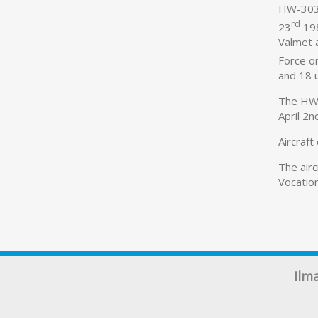
HW-303
rd
23
198
Valmet 
Force o
and 18 
The HW-3
April 2n
Aircraf
The airc
Vocation
Ilm