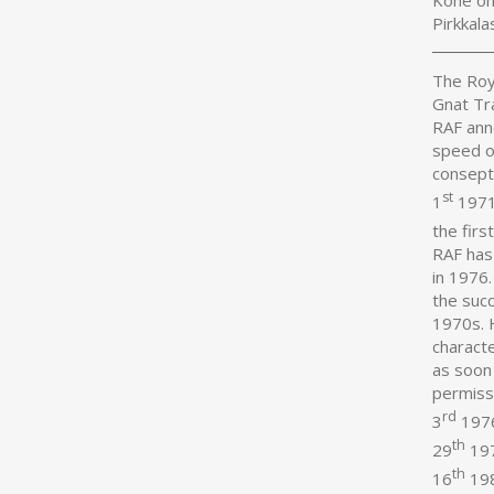
Pirkkala
The Roya
Gnat Tra
RAF anno
speed o
consept
st
1
1971.
the firs
RAF has
in 1976.
the succ
1970s. 
characte
as soon
permiss
rd
3
1976
th
29
197
th
16
198