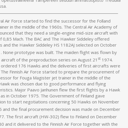
ssa.
l Air Force started to find the successor for the Folland
iner in the middle of the 1960s. The Central Air Academy of
unced that they need a single-engine mid-size aircraft with
f 0,85 Mach. The BAC and The Hawker Siddeley offered
s and the Hawker Siddeley HS 1182AJ selected on October
 None prototype was built. The maiden flight was flown by
st
t aircraft of the preproduction series on August 21
1974.
 ordered 176 Hawks and the deliveries of first aircrafts were
 The Finnish Air Force started to prepare the procurement of
essor for Fouga Magister jet trainer in the middle of the
Hawk was chosen due to good performance and flying
ristics. Major Paavo Janhunen flew the first flights by a Hawk
 as in October 1975. The Government of Finland gave
ion to start negotiations concerning 50 Hawks on November
 and the final procurement decision was made on December
7. The first aircraft (HW-302) flew to Finland on December
0 and it delivered to the Finnish Air Force together with the