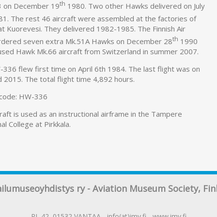
th
 on December 19
1980. Two other Hawks delivered on July
1. The rest 46 aircraft were assembled at the factories of
at Kuorevesi. They delivered 1982-1985. The Finnish Air
th
rdered seven extra Mk.51A Hawks on December 28
1990
used Hawk Mk.66 aircraft from Switzerland in summer 2007.
36 flew first time on April 6th 1984. The last flight was on
d 2015. The total flight time 4,892 hours.
t code: HW-336
raft is used as an instructional airframe in the Tampere
al College at Pirkkala.
ailumuseoyhdistys ry - Aviation Museum Society, Fin
PL 42, 01532 VANTAA - info(at)imy.fi -
www.imy.fi