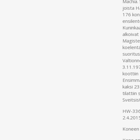
Machia.
joista H
176 kon
ensilen
Kuninkaa
alkoiva
Magiste
koelent
suoritus
Valtion
3.11.197
koottiin
Ensimmäi
kaksi 2
tilattii
Sveitsis
HW-336:n
2.4.2015
Koneen
Kone on