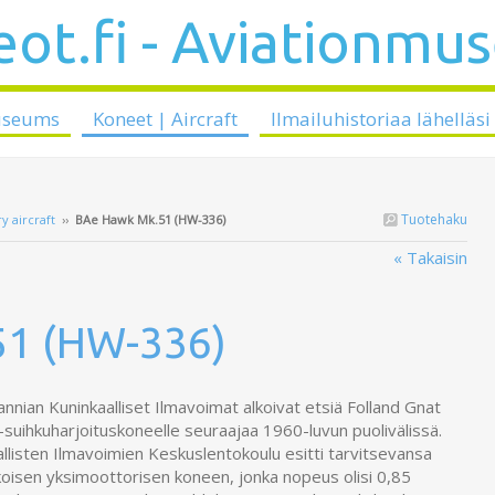
ot.fi - Aviationmu
useums
Koneet | Aircraft
Ilmailuhistoriaa lähelläsi
Tuotehaku
y aircraft
››
BAe Hawk Mk.51 (HW-336)
« Takaisin
51 (HW-336)
annian Kuninkaalliset Ilmavoimat alkoivat etsiä Folland Gnat
-suihkuharjoituskoneelle seuraajaa 1960-luvun puolivälissä.
llisten Ilmavoimien Keskuslentokoulu esitti tarvitsevansa
koisen yksimoottorisen koneen, jonka nopeus olisi 0,85