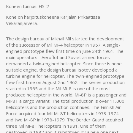
Koneen tunnus: HS-2
Kone on harjoituskoneena Karjalan Prikaatissa
Vekaranjärvellä.
The design bureau of Mikhail Mil started the development
of the successor of Mil Mi-4 helicopter in 1957. A single-
engined prototype flew first time on June 24th 1961. The
main operators - Aeroflot and Soviet armed forces -
demanded a twin-engined helicopter. Since there is none
suitable engine, the design bureau Isotov developed a
turbine engine for helicopter. The twin-engined prototype
flew first time on August 2nd 1962. The series production
started in 1965 and the Mil Mi-8 is one of the most
produced helicopter in the world. Mi-8P is a passenger and
Mi-8T a cargo variant. The total production is over 11,000
helicopters and the production continues. The Finnish Air
Force acquired four Mil Mi-8T helicopters in 1973-1974
and two Mi-8P in 1978-1979. The Border Guard acquired
three Mil Mi-8T helicopters in 1981. One of them
destroyed in 1982 and it substitued by a new one next