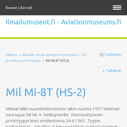
Koneet | Aircraft
Ilmailumuseot.fi - Aviationmuseums.fi
Tuotehaku
Päätaso
››
Muualla olevia vanhoja lentokoneita | Old
aircraft around Finland
››
Mil Mi-8T (HS-2)
« Takaisin
Mil Mi-8T (HS-2)
Mikhail Milin suunnittelutoimisto alkoi vuonna 1957 kehittää
seuraajaa Mil Mi-4 -helikopterille. Yksimoottorinen
prototyyppi lensi ensilentonsa 24.6.1961. Tyypin
pääkäyttäjät - Aeroflot ja Neuvostoliiton puolustusvoimat -