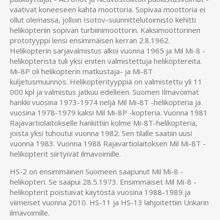
vaativat koneeseen kahta moottoria. Sopivaa moottoria ei
ollut olemassa, jolloin Isotov-suunnittelutoimisto kehitti
helikopteriin sopivan turbiinimoottorin. Kaksimoottorinen
prototyyppi lensi ensimmäisen kerran 2.8.1962.
Helikopterin sarjavalmistus alkoi vuonna 1965 ja Mil Mi-8 -
helikopterista tuli yksi eniten valmistettuja helikoptereita.
Mi-8P oli helikopterin matkustaja- ja Mi-8T
kuljetusmuunnos. Helikopterityyppiä on valmistettu yli 11
000 kpl ja valmistus jatkuu edelleen. Suomen Ilmavoimat
hankki vuosina 1973-1974 neljä Mil Mi-8T -helikopteria ja
vuosina 1978-1979 kaksi Mil Mi-8P -kopteria. Vuonna 1981
Rajavartiolaitokselle hankittiin kolme Mi-8T-helikopteria,
joista yksi tuhoutui vuonna 1982. Sen tilalle saatiin uusi
vuonna 1983. Vuonna 1988 Rajavartiolaitoksen Mil Mi-8T -
helikopterit siirtyivät ilmavoimille.
HS-2 on ensimmäinen Suomeen saapunut Mil Mi-8 -
helikopteri. Se saapui 28.5.1973. Ensimmäiset Mil Mi-8 -
helikopterit poistuivat käytöstä vuosina 1988-1989 ja
viimeiset vuonna 2010. HS-11 ja HS-13 lahjoitettiin Unkarin
ilmavoimille.