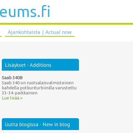
seums.fi
Ajankohtaista | Actual now
Lisäykset - Additions
Saab 340B
Saab 340 on ruotsalaisvalmisteinen
kahdella potkuriturbiinilla varustettu
33-34-paikkainen
Lue lisää »
Uutta blogissa - New in blog