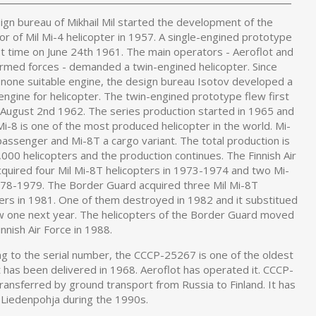
ign bureau of Mikhail Mil started the development of the
r of Mil Mi-4 helicopter in 1957. A single-engined prototype
st time on June 24th 1961. The main operators - Aeroflot and
armed forces - demanded a twin-engined helicopter. Since
s none suitable engine, the design bureau Isotov developed a
engine for helicopter. The twin-engined prototype flew first
 August 2nd 1962. The series production started in 1965 and
Mi-8 is one of the most produced helicopter in the world. Mi-
passenger and Mi-8T a cargo variant. The total production is
000 helicopters and the production continues. The Finnish Air
cquired four Mil Mi-8T helicopters in 1973-1974 and two Mi-
978-1979. The Border Guard acquired three Mil Mi-8T
ters in 1981. One of them destroyed in 1982 and it substitued
w one next year. The helicopters of the Border Guard moved
innish Air Force in 1988.
ng to the serial number, the CCCP-25267 is one of the oldest
t has been delivered in 1968. Aeroflot has operated it. CCCP-
ansferred by ground transport from Russia to Finland. It has
 Liedenpohja during the 1990s.