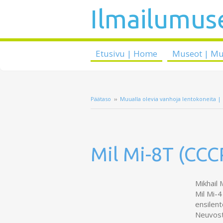
Ilmailumuse
Etusivu | Home
Museot | M
Päätaso
››
Muualla olevia vanhoja lentokoneita | 
Mil Mi-8T (CCC
Mikhail 
Mil Mi-4
ensilent
Neuvost