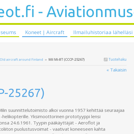
ot.fi - Aviationmu
useums
Koneet | Aircraft
Ilmailuhistoriaa lähelläsi
Tuotehaku
Old aircraft around Finland
››
Mil Mi-8T (CCCP-25267)
« Takaisin
P-25267)
Milin suunnittelutoimisto alkoi vuonna 1957 kehittää seuraajaa
 -helikopterille. Yksimoottorinen prototyyppi lensi
onsa 24.6.1961. Tyypin pääkäyttäjät - Aeroflot ja
oliiton puolustusvoimat - vaativat koneeseen kahta