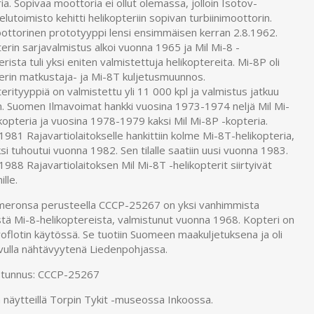
a. Sopivaa moottoria ei ollut olemassa, jolloin Isotov-
elutoimisto kehitti helikopteriin sopivan turbiinimoottorin.
ottorinen prototyyppi lensi ensimmäisen kerran 2.8.1962.
erin sarjavalmistus alkoi vuonna 1965 ja Mil Mi-8 -
erista tuli yksi eniten valmistettuja helikoptereita. Mi-8P oli
erin matkustaja- ja Mi-8T kuljetusmuunnos.
erityyppiä on valmistettu yli 11 000 kpl ja valmistus jatkuu
n. Suomen Ilmavoimat hankki vuosina 1973-1974 neljä Mil Mi-
kopteria ja vuosina 1978-1979 kaksi Mil Mi-8P -kopteria.
981 Rajavartiolaitokselle hankittiin kolme Mi-8T-helikopteria,
ksi tuhoutui vuonna 1982. Sen tilalle saatiin uusi vuonna 1983.
988 Rajavartiolaitoksen Mil Mi-8T -helikopterit siirtyivät
ille.
meronsa perusteella CCCP-25267 on yksi vanhimmista
stä Mi-8-helikoptereista, valmistunut vuonna 1968. Kopteri on
roflotin käytössä. Se tuotiin Suomeen maakuljetuksena ja oli
vulla nähtävyytenä Liedenpohjassa.
tunnus: CCCP-25267
 näytteillä Torpin Tykit -museossa Inkoossa.