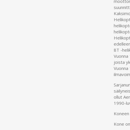
moottori
suunnitt
Kaksimo
Helikopt
helikopt
helikopt
Helikopt
edellee
8T -heli
Vuonna 1
joista y
Vuonna 1
ilmavoim
Sarjanu
säilynei
ollut Ae
1990-lu
Koneen 
Kone on