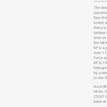
The des
successo
flew fir
Soviet 
there i
turbine 
time on
the Mil 
8P is a 
over 11,
Force a
8P in 1
helicop
by a ne
to the F
Accordi
Mi-8s. I
25267 tr
been at