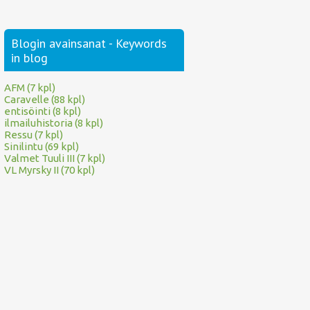
Blogin avainsanat - Keywords
in blog
AFM (7 kpl)
Caravelle (88 kpl)
entisöinti (8 kpl)
ilmailuhistoria (8 kpl)
Ressu (7 kpl)
Sinilintu (69 kpl)
Valmet Tuuli III (7 kpl)
VL Myrsky II (70 kpl)