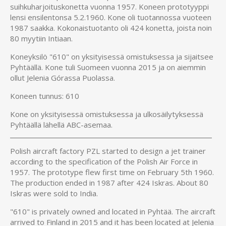
suihkuharjoituskonetta vuonna 1957. Koneen prototyyppi
lensi ensilentonsa 5.2.1960. Kone oli tuotannossa vuoteen
1987 saakka. Kokonaistuotanto oli 424 konetta, joista noin
80 myytiin Intiaan.
Koneyksilö "610" on yksityisessä omistuksessa ja sijaitsee
Pyhtäällä. Kone tuli Suomeen vuonna 2015 ja on aiemmin
ollut Jelenia Górassa Puolassa.
Koneen tunnus: 610
Kone on yksityisessä omistuksessa ja ulkosäilytyksessä
Pyhtäällä lähellä ABC-asemaa.
Polish aircraft factory PZL started to design a jet trainer
according to the specification of the Polish Air Force in
1957. The prototype flew first time on February 5th 1960.
The production ended in 1987 after 424 Iskras. About 80
Iskras were sold to India.
"610" is privately owned and located in Pyhtää. The aircraft
arrived to Finland in 2015 and it has been located at Jelenia