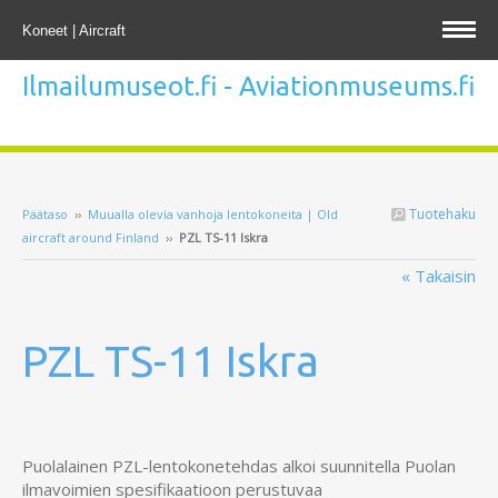
Koneet | Aircraft
Ilmailumuseot.fi - Aviationmuseums.fi
Tuotehaku
Päätaso
››
Muualla olevia vanhoja lentokoneita | Old
aircraft around Finland
››
PZL TS-11 Iskra
« Takaisin
PZL TS-11 Iskra
Puolalainen PZL-lentokonetehdas alkoi suunnitella Puolan
ilmavoimien spesifikaatioon perustuvaa