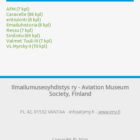
AFM (7 kpl)
Caravelle (88 kpl)
entisöinti (8 kpl)
ilmailuhistoria (8 kpl)
Ressu (7 kpl)
Sinilintu (69 kpl)
Valmet Tuuli III (7 kpl)
VL Myrsky II (70 kpl)
Ilmailumuseoyhdistys ry - Aviation Museum
Society, Finland
PL 42, 01532 VANTAA - info(at)imy.fi -
www.imy.fi
Copyright © 2016