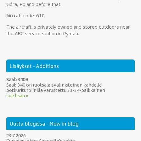
Góra, Poland before that.
Aircraft code: 610
The aircraft is privately owned and stored outdoors near
the ABC service station in Pyhtää.
Lisäykset - Additions
Saab 340B
Saab 340 on ruotsalaisvalmisteinen kahdella
potkuriturbiinilla varustettu 33-34-paikkainen
Lue lisää »
Uutta blogissa - New in blog
23.7.2026
Curtains in the Caravelle's cabin