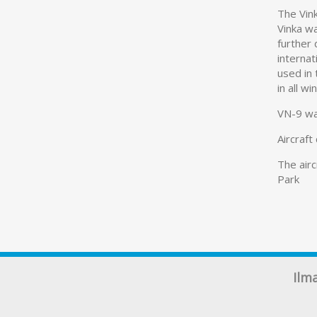
The Vin
Vinka wa
further
interna
used in 
in all w
VN-9 wa
Aircraft
The airc
Park
Ilm