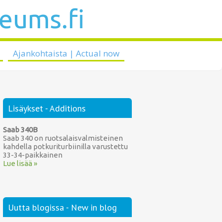
seums.fi
Ajankohtaista | Actual now
Lisäykset - Additions
Saab 340B
Saab 340 on ruotsalaisvalmisteinen
kahdella potkuriturbiinilla varustettu
33-34-paikkainen
Lue lisää »
Uutta blogissa - New in blog