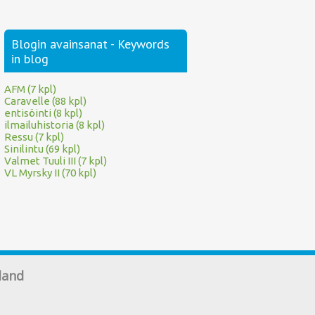
Blogin avainsanat - Keywords
in blog
AFM (7 kpl)
Caravelle (88 kpl)
entisöinti (8 kpl)
ilmailuhistoria (8 kpl)
Ressu (7 kpl)
Sinilintu (69 kpl)
Valmet Tuuli III (7 kpl)
VL Myrsky II (70 kpl)
land