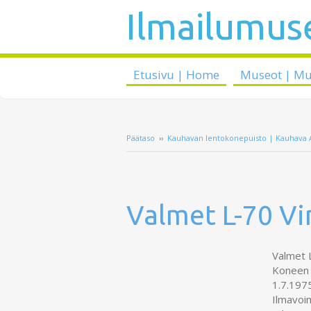
Ilmailumuse
Etusivu | Home
Museot | M
Päätaso
››
Kauhavan lentokonepuisto | Kauhava A
Valmet L-70 Vi
Valmet 
Koneen 
1.7.1975
Ilmavoi