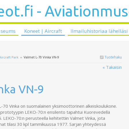
ot.fi - Aviationmu
useums
Koneet | Aircraft
Ilmailuhistoriaa lähelläsi
Tuotehaku
ircraft Park
››
Valmet L-70 Vinka VN-9
« Takaisin
nka VN-9
L-70 Vinka on suomalainen yksimoottorinen alkeiskoulukone.
prototyypin LEKO-70:n ensilento tapahtui Kuorevedellä
. LEKO-70:n perusteella kehitettiin Valmet Vinka, jota
mat tilasi 30 kpl tammikuussa 1977. Sarjan yhteydessä