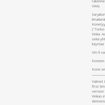
rakennet
VAA).
Sarjako
ilmailun
Konetyyp
("Turbo-
Vinka -
sekä yht
käyttää
VN-9 val
Koneen 
Kone on 
Valmet L
first ti
version
Vinkas i
demonst