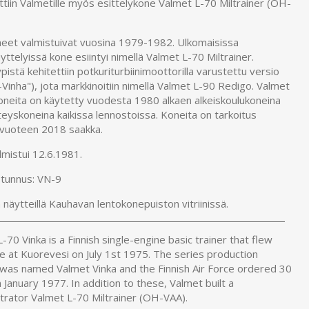
tiin Valmetille myös esittelykone Valmet L-70 Miltrainer (OH-
neet valmistuivat vuosina 1979-1982. Ulkomaisissa
äyttelyissä kone esiintyi nimellä Valmet L-70 Miltrainer.
istä kehitettiin potkuriturbiinimoottorilla varustettu versio
Vinha"), jota markkinoitiin nimellä Valmet L-90 Redigo. Valmet
koneita on käytetty vuodesta 1980 alkaen alkeiskoulukoneina
eyskoneina kaikissa lennostoissa. Koneita on tarkoitus
 vuoteen 2018 saakka.
mistui 12.6.1981.
tunnus: VN-9
näytteillä Kauhavan lentokonepuiston vitriinissä.
-70 Vinka is a Finnish single-engine basic trainer that flew
me at Kuorevesi on July 1st 1975. The series production
 was named Valmet Vinka and the Finnish Air Force ordered 30
n January 1977. In addition to these, Valmet built a
rator Valmet L-70 Miltrainer (OH-VAA).