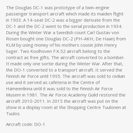
The Douglas DC-1 was prototype of a twin-engine
passenger transport aircraft which made its maiden flight
in 1933. A 14-seat DC-2 was a bigger derivate from the
DC-1 and the DC-2 went to the serial production in 1934.
During the Winter War a Swedish count Carl Gustav von
Rosen bought one Douglas DC-2 (PH-AKH, De Haan) from
KLM by using money of his mothers cousin John Henry
Sager. Two Koolhoven F.K.52 aircraft belong to the
contract as free gifts. The aircraft converted to a bomber.
It made only one sortie during the Winter War. After that,
the DO-1 converted to a transport aircraft. It served the
Finnish Air Force until 1955. The aircraft was sold to civilian
use and it served as cafeteria in the Centre of
Hämeenlinna until it was sold to the Finnish Air Force
Musem in 1981. The Air Force Academy Guild restored the
aircraft 2010-2011. In 2015 the aircraft was put on the
show in a display room at the Shopping Centre Tuulonen at
Tuulos.
Aircraft code: DO-1