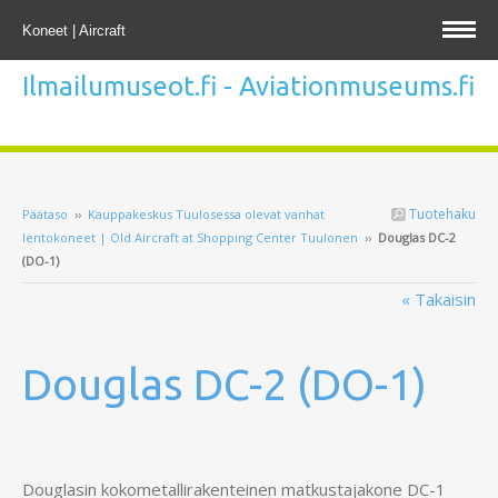
Koneet | Aircraft
Ilmailumuseot.fi - Aviationmuseums.fi
Tuotehaku
Päätaso
››
Kauppakeskus Tuulosessa olevat vanhat
lentokoneet | Old Aircraft at Shopping Center Tuulonen
››
Douglas DC-2
(DO-1)
« Takaisin
Douglas DC-2 (DO-1)
Douglasin kokometallirakenteinen matkustajakone DC-1