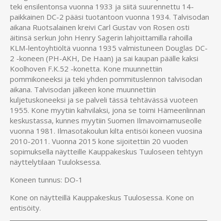
teki ensilentonsa vuonna 1933 ja siitä suurennettu 14-
paikkainen DC-2 pääsi tuotantoon vuonna 1934. Talvisodan
aikana Ruotsalainen kreivi Carl Gustav von Rosen osti
äitinsä serkun John Henry Sagerin lahjoittamilla rahoilla
KLM-lentoyhtiöltä vuonna 1935 valmistuneen Douglas DC-
2 -koneen (PH-AKH, De Haan) ja sai kaupan päälle kaksi
Koolhoven F.K.52 -konetta. Kone muunnettiin
pommikoneeksi ja teki yhden pommituslennon talvisodan
aikana. Talvisodan jälkeen kone muunnettiin
kuljetuskoneeksi ja se palveli tässä tehtävässä vuoteen
1955. Kone myytiin kahvilaksi, jona se toimi Hämeenlinnan
keskustassa, kunnes myytiin Suomen Ilmavoimamuseolle
vuonna 1981. Ilmasotakoulun kilta entisöi koneen vuosina
2010-2011. Vuonna 2015 kone sijoitettiin 20 vuoden
sopimuksella näytteille Kauppakeskus Tuuloseen tehtyyn
näyttelytilaan Tuuloksessa.
Koneen tunnus: DO-1
Kone on näytteillä Kauppakeskus Tuulosessa. Kone on
entisöity.