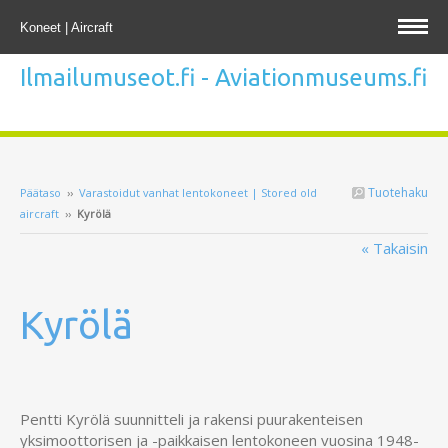
Koneet | Aircraft
Ilmailumuseot.fi - Aviationmuseums.fi
Tuotehaku
Päätaso
››
Varastoidut vanhat lentokoneet | Stored old
aircraft
››
Kyrölä
« Takaisin
Kyrölä
Pentti Kyrölä suunnitteli ja rakensi puurakenteisen
yksimoottorisen ja -paikkaisen lentokoneen vuosina 1948-