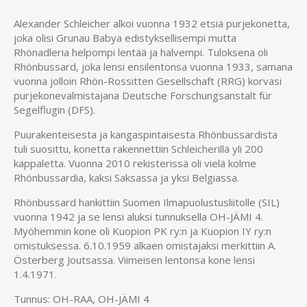
Alexander Schleicher alkoi vuonna 1932 etsiä purjekonetta,
joka olisi Grunau Babya edistyksellisempi mutta
Rhönadleria helpompi lentää ja halvempi. Tuloksena oli
Rhönbussard, joka lensi ensilentonsa vuonna 1933, samana
vuonna jolloin Rhön-Rossitten Gesellschaft (RRG) korvasi
purjekonevalmistajana Deutsche Forschungsanstalt für
Segelflugin (DFS).
Puurakenteisesta ja kangaspintaisesta Rhönbussardista
tuli suosittu, konetta rakennettiin Schleicherillä yli 200
kappaletta. Vuonna 2010 rekisterissä oli vielä kolme
Rhönbussardia, kaksi Saksassa ja yksi Belgiassa.
Rhönbussard hankittiin Suomen Ilmapuolustusliitolle (SIL)
vuonna 1942 ja se lensi aluksi tunnuksella OH-JÄMI 4.
Myöhemmin kone oli Kuopion PK ry:n ja Kuopion IY ry:n
omistuksessa. 6.10.1959 alkaen omistajaksi merkittiin A.
Österberg Joutsassa. Viimeisen lentonsa kone lensi
1.4.1971.
Tunnus: OH-RAA, OH-JÄMI 4