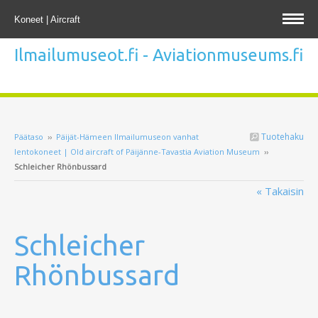
Koneet | Aircraft
Ilmailumuseot.fi - Aviationmuseums.fi
Tuotehaku
Päätaso
››
Päijät-Hämeen Ilmailumuseon vanhat
lentokoneet | Old aircraft of Päijänne-Tavastia Aviation Museum
››
Schleicher Rhönbussard
« Takaisin
Schleicher
Rhönbussard