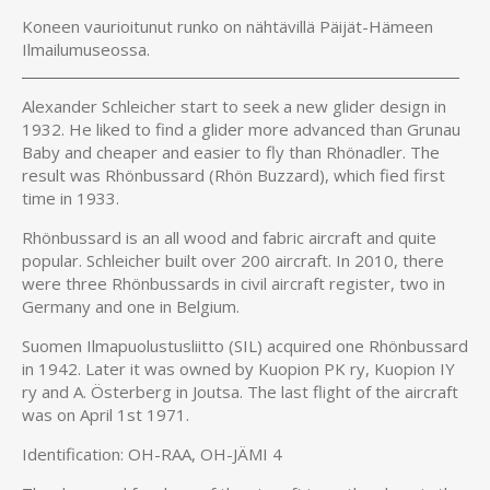
Koneen vaurioitunut runko on nähtävillä Päijät-Hämeen
Ilmailumuseossa.
Alexander Schleicher start to seek a new glider design in
1932. He liked to find a glider more advanced than Grunau
Baby and cheaper and easier to fly than Rhönadler. The
result was Rhönbussard (Rhön Buzzard), which fied first
time in 1933.
Rhönbussard is an all wood and fabric aircraft and quite
popular. Schleicher built over 200 aircraft. In 2010, there
were three Rhönbussards in civil aircraft register, two in
Germany and one in Belgium.
Suomen Ilmapuolustusliitto (SIL) acquired one Rhönbussard
in 1942. Later it was owned by Kuopion PK ry, Kuopion IY
ry and A. Österberg in Joutsa. The last flight of the aircraft
was on April 1st 1971.
Identification: OH-RAA, OH-JÄMI 4