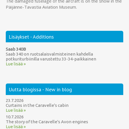
The damaged fuselage of the aircraft is on the show in the
Päijänne-Tavastia Aviation Museum.
Lisäykset - Additions
Saab 340B
Saab 340 on ruotsalaisvalmisteinen kahdella
potkuriturbiinilla varustettu 33-34-paikkainen
Lue lisää »
Uutta blogissa - New in blog
23.7.2026
Curtains in the Caravelle's cabin
Lue lisää »
10.7.2026
The story of the Caravelle's Avon engines
Lue lisää »