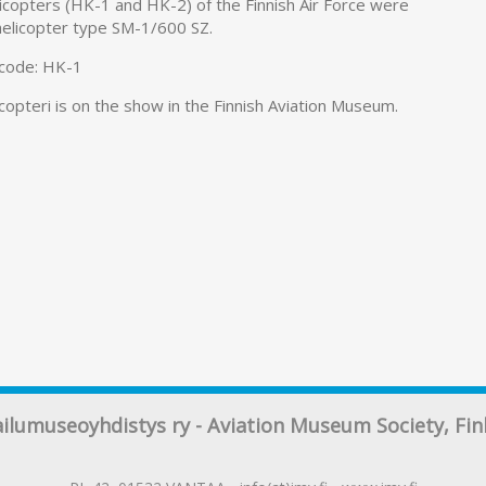
icopters (HK-1 and HK-2) of the Finnish Air Force were
helicopter type SM-1/600 SZ.
 code: HK-1
copteri is on the show in the Finnish Aviation Museum.
ailumuseoyhdistys ry - Aviation Museum Society, Fin