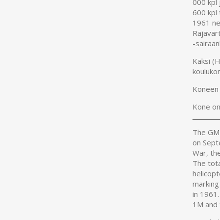
000 kpl
600 kpl
1961 nel
Rajavart
-sairaan
Kaksi (
kouluko
Koneen 
Kone on
The GM-1
on Sept
War, the
The tot
helicopt
marking
in 1961
1M and 