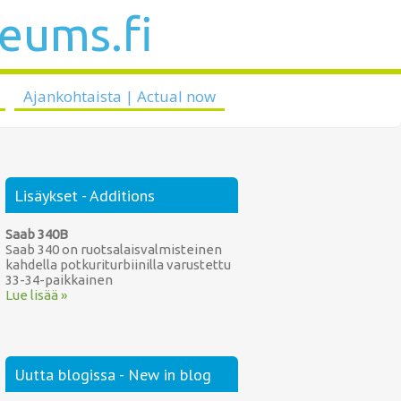
seums.fi
Ajankohtaista | Actual now
Lisäykset - Additions
Saab 340B
Saab 340 on ruotsalaisvalmisteinen
kahdella potkuriturbiinilla varustettu
33-34-paikkainen
Lue lisää »
Uutta blogissa - New in blog