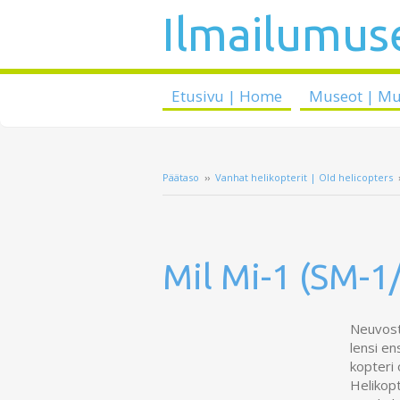
Ilmailumuse
Etusivu | Home
Museot | M
Päätaso
››
Vanhat helikopterit | Old helicopters
Mil Mi-1 (SM-1
Neuvosto
lensi e
kopteri 
Helikopt