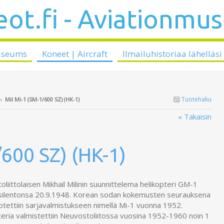
ot.fi - Aviationmu
useums
Koneet | Aircraft
Ilmailuhistoriaa lähelläsi
Tuotehaku
››
Mil Mi-1 (SM-1/600 SZ) (HK-1)
« Takaisin
/600 SZ) (HK-1)
liittolaisen Mikhail Milinin suunnittelema helikopteri GM-1
nsilentonsa 20.9.1948. Korean sodan kokemusten seurauksena
otettiin sarjavalmistukseen nimellä Mi-1 vuonna 1952.
eria valmistettiin Neuvostoliitossa vuosina 1952-1960 noin 1