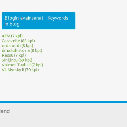
Blogin avainsanat - Keywords
in blog
AFM (7 kpl)
Caravelle (88 kpl)
entisöinti (8 kpl)
ilmailuhistoria (8 kpl)
Ressu (7 kpl)
Sinilintu (69 kpl)
Valmet Tuuli III (7 kpl)
VL Myrsky II (70 kpl)
land