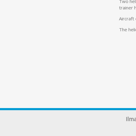
Two hel
trainer 
Aircraft
The heli
Ilm