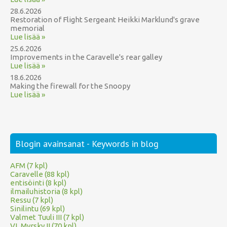
28.6.2026
Restoration of Flight Sergeant Heikki Marklund's grave
memorial
Lue lisää »
25.6.2026
Improvements in the Caravelle's rear galley
Lue lisää »
18.6.2026
Making the firewall for the Snoopy
Lue lisää »
Blogin avainsanat - Keywords in blog
AFM (7 kpl)
Caravelle (88 kpl)
entisöinti (8 kpl)
ilmailuhistoria (8 kpl)
Ressu (7 kpl)
Sinilintu (69 kpl)
Valmet Tuuli III (7 kpl)
VL Myrsky II (70 kpl)