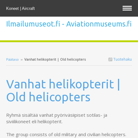
Koneet | Aircraft
Ilmailumuseot.fi - Aviationmuseums.fi
Tuotehaku
Päätaso
››
Vanhat helikopterit | Old helicopters
Vanhat helikopterit |
Old helicopters
Ryhmä sisältää vanhat pyöriväsiipiset sotilas- ja
siviilikoneet eli helikopterit.
The group consists of old military and civilian helicopters.