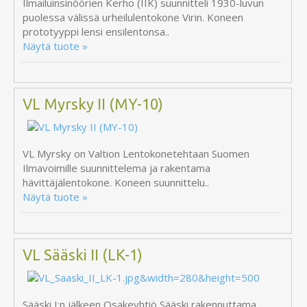
Ilmailuinsinöörien Kerho (IIK) suunnitteli 1930-luvun
puolessa välissä urheilulentokone Virin. Koneen
prototyyppi lensi ensilentonsa..
Näytä tuote »
VL Myrsky II (MY-10)
VL Myrsky on Valtion Lentokonetehtaan Suomen
Ilmavoimille suunnittelema ja rakentama
hävittäjälentokone. Koneen suunnittelu..
Näytä tuote »
VL Sääski II (LK-1)
Sääski I:n jälkeen Osakeyhtiö Sääski rakennuttama