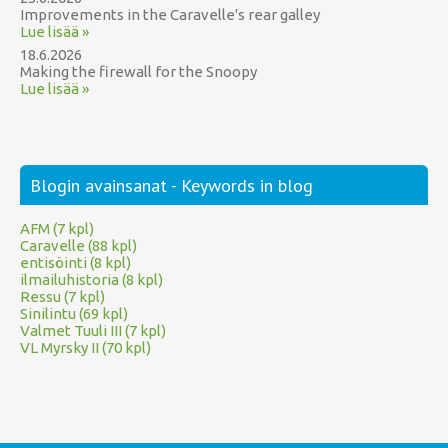
Improvements in the Caravelle's rear galley
Lue lisää »
18.6.2026
Making the firewall for the Snoopy
Lue lisää »
Blogin avainsanat - Keywords in blog
AFM (7 kpl)
Caravelle (88 kpl)
entisöinti (8 kpl)
ilmailuhistoria (8 kpl)
Ressu (7 kpl)
Sinilintu (69 kpl)
Valmet Tuuli III (7 kpl)
VL Myrsky II (70 kpl)