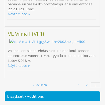
parannellun Sääski II:n prototyyppi lensi ensilentonsa
22.2.1929. Kone..
Näytä tuote »
VL Viima I (VI-1)
Valtion Lentokonetehdas aloitti uuden koulukoneen
suunnittelun vuonna 1934. Tyypillä oli tarkoitus korvata
Letov S.218 A..
Näytä tuote »
« Edellinen
1
2
3
Lisäykset - Additions